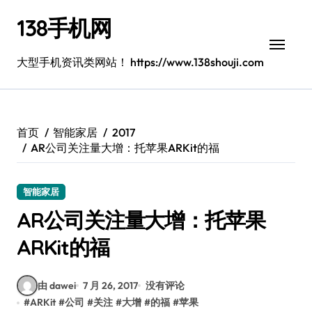
跳
138手机网
转
到
内
大型手机资讯类网站！ https://www.138shouji.com
容
首页
智能家居
2017
AR公司关注量大增：托苹果ARKit的福
智能家居
AR公司关注量大增：托苹果
ARKit的福
由 dawei
7 月 26, 2017
没有评论
#
ARKit
#
公司
#
关注
#
大增
#
的福
#
苹果