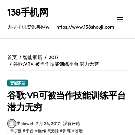
跳
138手机网
转
到
内
大型手机资讯类网站！ https://www.138shouji.com
容
首页
智能家居
2017
谷歌:VR可被当作技能训练平台 潜力无穷
智能家居
谷歌:VR可被当作技能训练平台
潜力无穷
由 dawei
7 月 26, 2017
没有评论
#
可被
#
平台
#
当作
#
技能
#
训练
#
谷歌