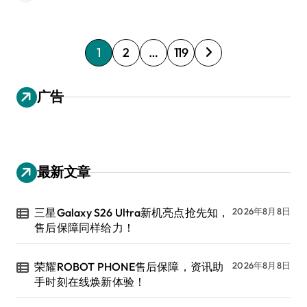
文
1
2
…
119
章
分
广告
页
最新文章
三星Galaxy S26 Ultra新机亮点抢先知，
2026年8月8日
售后保障同样给力！
荣耀ROBOT PHONE售后保障，资讯助
2026年8月8日
手时刻在线焕新体验！