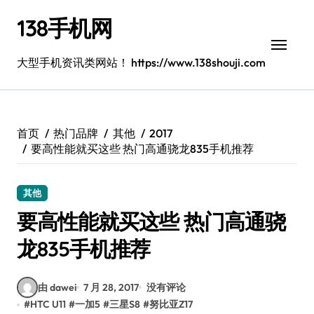
跳
138手机网
转
到
内
大型手机资讯类网站！ https://www.138shouji.com
容
首页
热门品牌
其他
2017
要高性能就买这些 热门高通骁龙835手机推荐
其他
要高性能就买这些 热门高通骁
龙835手机推荐
由 dawei
7 月 28, 2017
没有评论
#
HTC U11
#
一加5
#
三星S8
#
努比亚Z17