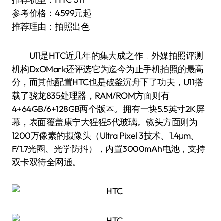
参考价格：4599元起
推荐理由：拍照出色
U11是HTC近几年的集大成之作，外媒拍照评测
机构DxOMark还评选它为迄今为止手机拍照的最高
分，而其他配置HTC也是破釜沉舟下了功夫，U11搭
载了骁龙835处理器，RAM/ROM方面则有
4+64GB/6+128GB两个版本。拥有一块5.5英寸2K屏
幕，表面覆盖康宁大猩猩5代玻璃。镜头方面则为
1200万像素的摄像头（Ultra Pixel 3技术、1.4μm、
F/1.7光圈、光学防抖），内置3000mAh电池，支持
双卡双待全网通。