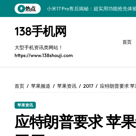
跳
热点
小米17 Pro售后揭秘：超实用功能抢先
转
到
三星Galaxy S26售后护航，创新科技亮
内
138手机网
容
vivo S50 Pro mini售后保障，小巧机
首页
三星Galaxy Z Fold7抢先探秘，手机
大型手机资讯类网站！
https://www.138shouji.com
Galaxy S25 Ultra颜值巅峰，定制主题
Galaxy S25+闪亮登场，巧用技巧秒变焦
Galaxy S24+登场，解锁手机美颜新体验
首页
苹果频道
苹果资讯
2017
应特朗普要求 苹
Galaxy S26+颜值爆升！机皇美颜秘籍大
苹果资讯
Galaxy A56 5G登场，时尚旗舰新体验！
应特朗普要求 苹果
vivo S50新功能大揭秘，售后优惠助力