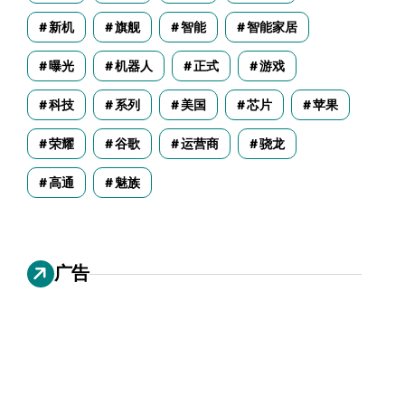
新机
旗舰
智能
智能家居
曝光
机器人
正式
游戏
科技
系列
美国
芯片
苹果
荣耀
谷歌
运营商
骁龙
高通
魅族
广告