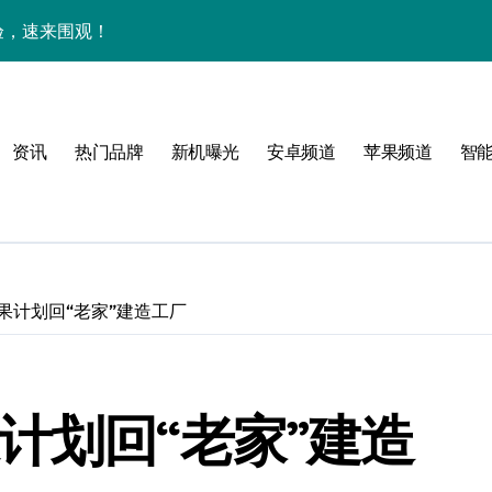
体验，速来围观！
点抢先畅享！
身畅享海量资讯
资讯
热门品牌
新机曝光
安卓频道
苹果频道
智
售后管家揭秘新机亮点
潮酷上线！
点
！
果计划回“老家”建造工厂
公开
计划回“老家”建造
高效玩机！