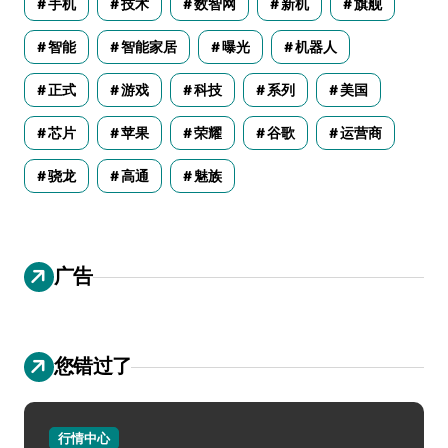
手机
技术
数智网
新机
旗舰
智能
智能家居
曝光
机器人
正式
游戏
科技
系列
美国
芯片
苹果
荣耀
谷歌
运营商
骁龙
高通
魅族
广告
您错过了
行情中心