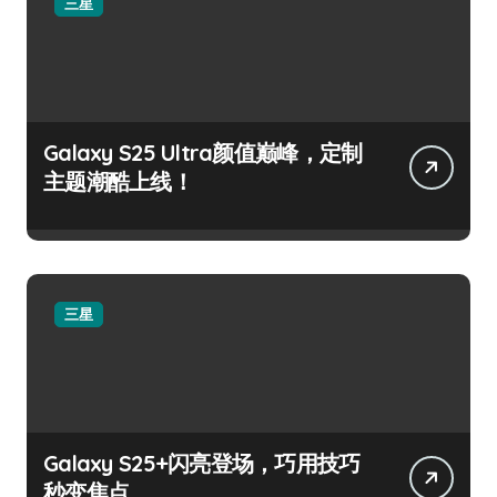
三星
Galaxy S25 Ultra颜值巅峰，定制
主题潮酷上线！
三星
Galaxy S25+闪亮登场，巧用技巧
秒变焦点