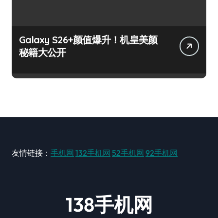
Galaxy S26+颜值爆升！机皇美颜
秘籍大公开
友情链接：
手机网
132手机网
52手机网
92手机网
138手机网