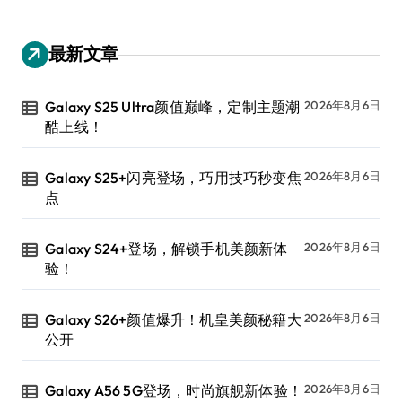
最新文章
Galaxy S25 Ultra颜值巅峰，定制主题潮
2026年8月6日
酷上线！
Galaxy S25+闪亮登场，巧用技巧秒变焦
2026年8月6日
点
Galaxy S24+登场，解锁手机美颜新体
2026年8月6日
验！
Galaxy S26+颜值爆升！机皇美颜秘籍大
2026年8月6日
公开
Galaxy A56 5G登场，时尚旗舰新体验！
2026年8月6日