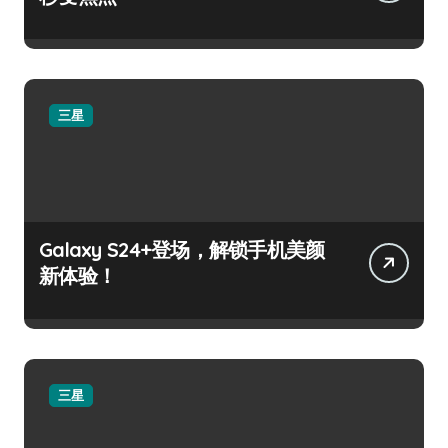
三星
Galaxy S24+登场，解锁手机美颜
新体验！
三星