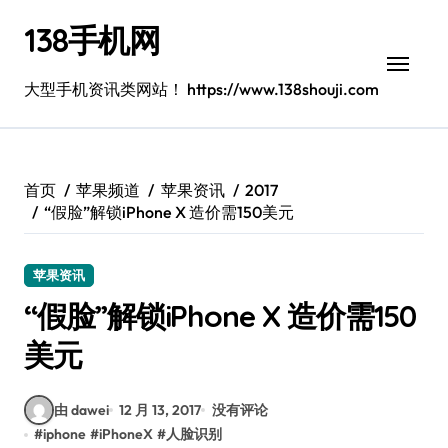
跳
138手机网
转
到
内
大型手机资讯类网站！ https://www.138shouji.com
容
首页
苹果频道
苹果资讯
2017
“假脸”解锁iPhone X 造价需150美元
苹果资讯
“假脸”解锁iPhone X 造价需150
美元
由 dawei
12 月 13, 2017
没有评论
#
iphone
#
iPhoneX
#
人脸识别