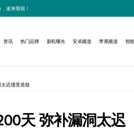
体验，速来围观！
点抢先畅享！
身畅享海量资讯
资讯
热门品牌
新机曝光
安卓频道
苹果频道
智
售后管家揭秘新机亮点
潮酷上线！
点
！
洞太迟缓受质疑
公开
00天 弥补漏洞太迟
高效玩机！