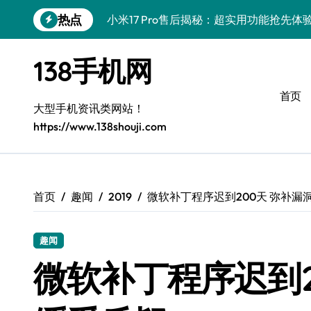
跳
热点
小米17 Pro售后揭秘：超实用功能抢先
转
到
三星Galaxy S26售后护航，创新科技亮
内
138手机网
容
vivo S50 Pro mini售后保障，小巧机
首页
三星Galaxy Z Fold7抢先探秘，手机
大型手机资讯类网站！
https://www.138shouji.com
Galaxy S25 Ultra颜值巅峰，定制主题
Galaxy S25+闪亮登场，巧用技巧秒变焦
Galaxy S24+登场，解锁手机美颜新体验
首页
趣闻
2019
微软补丁程序迟到200天 弥补漏
Galaxy S26+颜值爆升！机皇美颜秘籍大
趣闻
Galaxy A56 5G登场，时尚旗舰新体验！
微软补丁程序迟到2
vivo S50新功能大揭秘，售后优惠助力