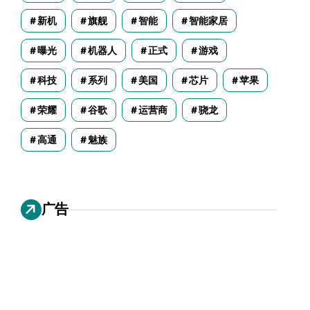
新机
旗舰
智能
智能家居
曝光
机器人
正式
游戏
科技
系列
美国
芯片
苹果
荣耀
谷歌
运营商
骁龙
高通
魅族
广告