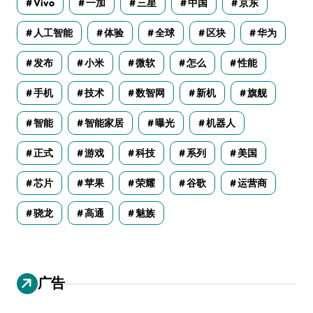
Vivo
一加
三星
中国
京东
人工智能
体验
全球
区块
华为
发布
小米
微软
怎么
性能
手机
技术
数智网
新机
旗舰
智能
智能家居
曝光
机器人
正式
游戏
科技
系列
美国
芯片
苹果
荣耀
谷歌
运营商
骁龙
高通
魅族
广告