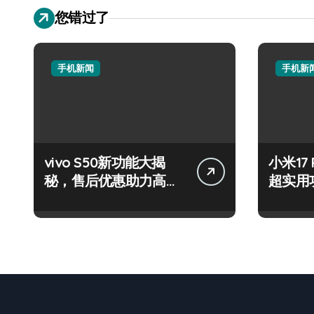
您错过了
手机新闻
手机新
vivo S50新功能大揭
小米17
秘，售后优惠助力高效
超实用
玩机！
速来围