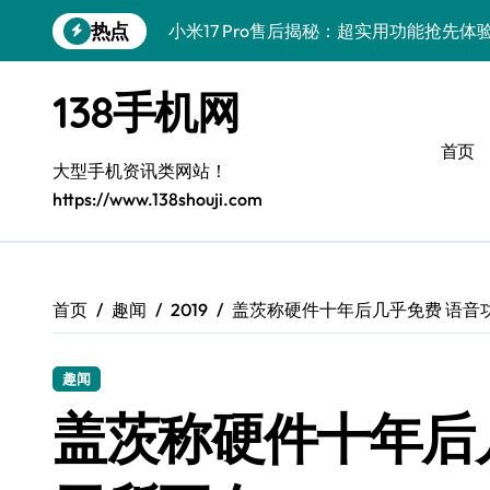
跳
热点
小米17 Pro售后揭秘：超实用功能抢先
转
到
三星Galaxy S26售后护航，创新科技亮
内
138手机网
容
vivo S50 Pro mini售后保障，小巧机
首页
三星Galaxy Z Fold7抢先探秘，手机
大型手机资讯类网站！
https://www.138shouji.com
Galaxy S25 Ultra颜值巅峰，定制主题
Galaxy S25+闪亮登场，巧用技巧秒变焦
Galaxy S24+登场，解锁手机美颜新体验
首页
趣闻
2019
盖茨称硬件十年后几乎免费 语音
Galaxy S26+颜值爆升！机皇美颜秘籍大
趣闻
Galaxy A56 5G登场，时尚旗舰新体验！
盖茨称硬件十年后
vivo S50新功能大揭秘，售后优惠助力