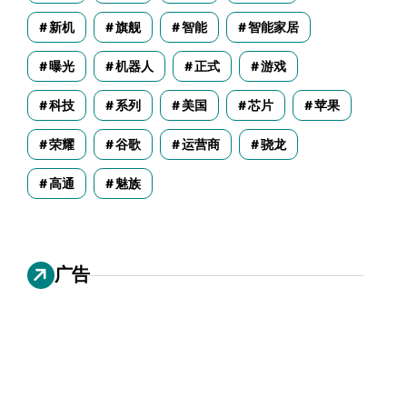
新机
旗舰
智能
智能家居
曝光
机器人
正式
游戏
科技
系列
美国
芯片
苹果
荣耀
谷歌
运营商
骁龙
高通
魅族
广告