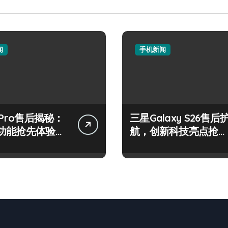
闻
手机新闻
 Pro售后揭秘：
三星Galaxy S26售后
功能抢先体验，
航，创新科技亮点抢先
观！
畅享！