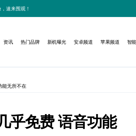
体验，速来围观！
点抢先畅享！
身畅享海量资讯
资讯
热门品牌
新机曝光
安卓频道
苹果频道
智
售后管家揭秘新机亮点
潮酷上线！
点
！
功能无所不在
公开
几乎免费 语音功能
高效玩机！