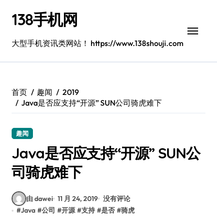
跳
138手机网
转
到
内
大型手机资讯类网站！ https://www.138shouji.com
容
首页
趣闻
2019
Java是否应支持“开源” SUN公司骑虎难下
趣闻
Java是否应支持“开源” SUN公
司骑虎难下
由 dawei
11 月 24, 2019
没有评论
#
Java
#
公司
#
开源
#
支持
#
是否
#
骑虎