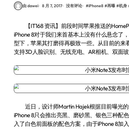
由 dawei
8 月 7, 2017
没有评论
#
iPhone8
#
再曝
#
机身
【IT168 资讯】前段时间苹果推送的HomePod固件可谓将iPhone 8曝光了个底朝天。如今的
iPhone 8对于我们来首基本上没有什么悬
型下，苹果其打磨得再极致一些。从目前的来看i
支持3D人脸识别、无线充电、AR相机、双面
近日，设计师Martin Hajek根据目前曝光的
iPhone 8只会推出亮黑、磨砂黑、银色三
入了白色前面板的配色方案，由于iPhone 8加入