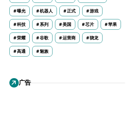
曝光
机器人
正式
游戏
科技
系列
美国
芯片
苹果
荣耀
谷歌
运营商
骁龙
高通
魅族
广告