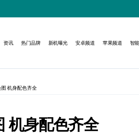
后导购指南
资讯
热门品牌
新机曝光
安卓频道
苹果频道
智
活
锁
渲染图 机身配色齐全
新起点
染图 机身配色齐全