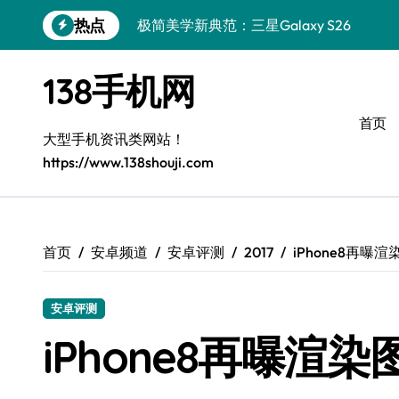
跳
热点
极简美学新典范：三星Galaxy S26
转
到
华为nova 15：极简高效，售后无忧
内
138手机网
容
极简美学新体验：Xiaomi MIX Flip 2售
首页
iPhone 17e导购指南：简约之选，智慧生
大型手机资讯类网站！
https://www.138shouji.com
华为nova15 Ultra售后：极简生活高效解
真我GT8 Pro极简生活优选亮点解析
三星W26：极简设计，畅享高效生活
首页
安卓频道
安卓评测
2017
iPhone8再曝
三星W26极简新宠，尊享售后随行
安卓评测
极简导购：三星Galaxy S26，高效生活
iPhone8再曝渲
一加Turbo 6V：性能旗舰，极简之选