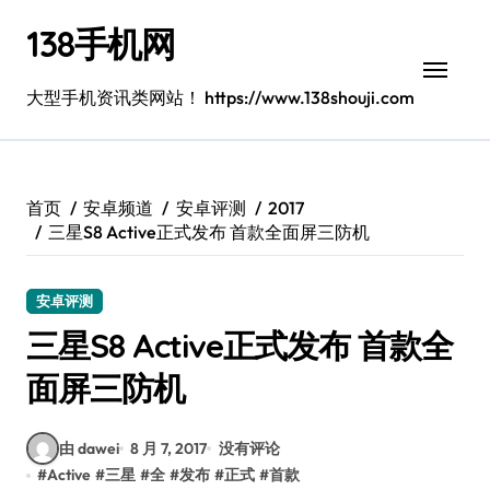
跳
138手机网
转
到
内
大型手机资讯类网站！ https://www.138shouji.com
容
首页
安卓频道
安卓评测
2017
三星S8 Active正式发布 首款全面屏三防机
安卓评测
三星S8 Active正式发布 首款全
面屏三防机
由 dawei
8 月 7, 2017
没有评论
#
Active
#
三星
#
全
#
发布
#
正式
#
首款