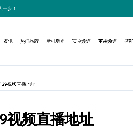
人一步！
新讯与超炫玩机技巧
析+超实用技巧大放送
资讯
热门品牌
新机曝光
安卓频道
苹果频道
智
点，售后带你抢先看
，速来围观！
法，一次全掌握！
活资讯一手掌控！
.29视频直播地址
邀您共享最新优惠！
科技，重塑手机新体验！
29视频直播地址
析，畅享新机体验！