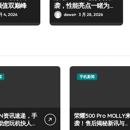
颜值双巅峰
袭，性能亮点一睹为
快！
月 4, 2026
dawei
3 月 28, 2026
闻
手机新闻
IN资讯速递，手
荣耀500 Pro MOLLY
助您玩机快人一
袭！售后揭秘新讯与超