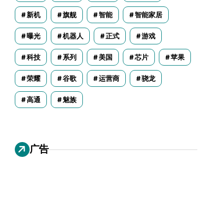
新机
旗舰
智能
智能家居
曝光
机器人
正式
游戏
科技
系列
美国
芯片
苹果
荣耀
谷歌
运营商
骁龙
高通
魅族
广告