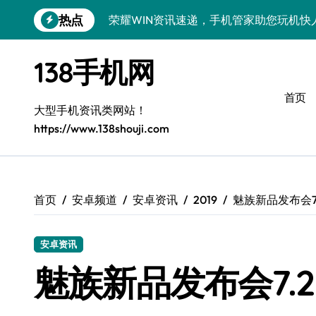
跳
热点
荣耀WIN资讯速递，手机管家助您玩机快
转
到
荣耀500 Pro MOLLY来袭！售后揭秘
内
138手机网
容
OPPO Find X9 Pro售后揭秘：亮点解
首页
vivo S50 Pro mini来袭！小屏旗舰亮
大型手机资讯类网站！
https://www.138shouji.com
REDMI K90售后揭秘：亮点配置全解析
OPPO Find X9售后揭秘：亮点特色玩
荣耀ROBOT PHONE售后保障，智享生
首页
安卓频道
安卓资讯
2019
魅族新品发布会7
华为nova 15 Ultra新功能解锁，售后
安卓资讯
三星Galaxy Z Fold7售后力荐：创新
魅族新品发布会7.
真我GT8 Pro售后力荐：特色功能全解