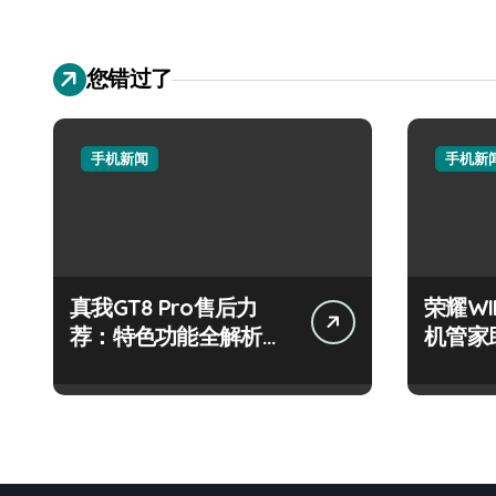
您错过了
手机新闻
手机新
真我GT8 Pro售后力
荣耀W
荐：特色功能全解析，
机管家
畅享新机体验！
步！