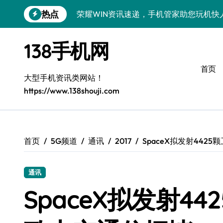
跳
热点
荣耀WIN资讯速递，手机管家助您玩机快
转
到
荣耀500 Pro MOLLY来袭！售后揭秘
内
138手机网
容
OPPO Find X9 Pro售后揭秘：亮点解
首页
vivo S50 Pro mini来袭！小屏旗舰亮
大型手机资讯类网站！
https://www.138shouji.com
REDMI K90售后揭秘：亮点配置全解析
OPPO Find X9售后揭秘：亮点特色玩
荣耀ROBOT PHONE售后保障，智享生
首页
5G频道
通讯
2017
SpaceX拟发射442
华为nova 15 Ultra新功能解锁，售后
通讯
三星Galaxy Z Fold7售后力荐：创新
SpaceX拟发射4
真我GT8 Pro售后力荐：特色功能全解