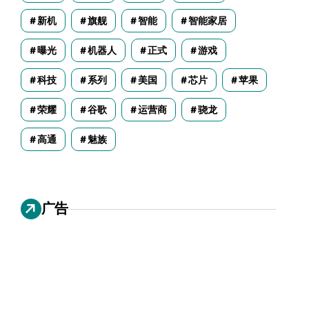
新机
旗舰
智能
智能家居
曝光
机器人
正式
游戏
科技
系列
美国
芯片
苹果
荣耀
谷歌
运营商
骁龙
高通
魅族
广告