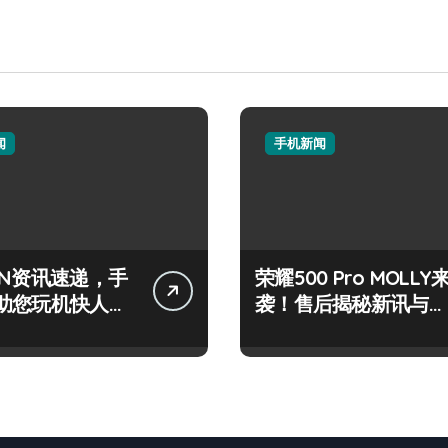
闻
手机新闻
IN资讯速递，手
荣耀500 Pro MOLLY
助您玩机快人一
袭！售后揭秘新讯与超
炫玩机技巧