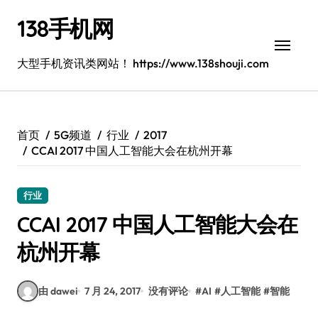
跳
138手机网
转
到
内
大型手机资讯类网站！ https://www.138shouji.com
容
首页
5G频道
行业
2017
CCAI 2017 中国人工智能大会在杭州开幕
行业
CCAI 2017 中国人工智能大会在
杭州开幕
由 dawei
7 月 24, 2017
没有评论
#
AI
#
人工智能
#
智能