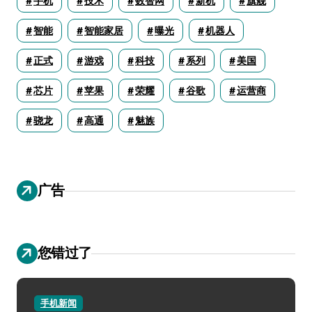
手机
技术
数智网
新机
旗舰
智能
智能家居
曝光
机器人
正式
游戏
科技
系列
美国
芯片
苹果
荣耀
谷歌
运营商
骁龙
高通
魅族
广告
您错过了
手机新闻