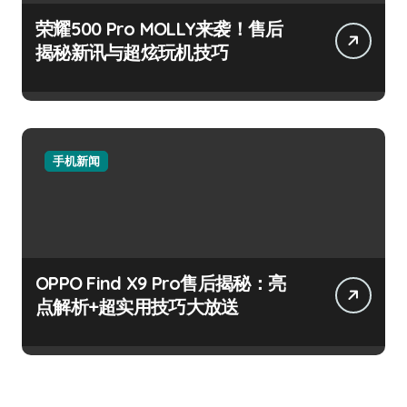
荣耀500 Pro MOLLY来袭！售后
揭秘新讯与超炫玩机技巧
手机新闻
OPPO Find X9 Pro售后揭秘：亮
点解析+超实用技巧大放送