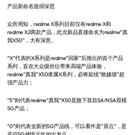
产品新命名值得深思
众所周知，realme X系列目前仅有realme X和
realme X2两款产品，此次新品直接命名为realme“真
我X50”，大有深意。
“X”代表的X系列是realme“回家”后推出的首个产品
系列，旨在大众级价位带来高端产品体验，
realme“真我”X50隶属X系列，必将延续“敢越级”超
强产品力；
“5”则代表realme“真我”X50是旗下首款SA/NSA双模
5G产品；
“0”则代表全新的5G产品线，可以看作是“原点”，是
开启5G越级元年的出发点。