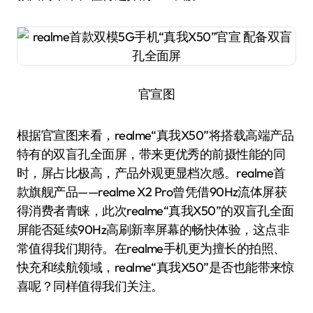
官宣图
根据官宣图来看，realme“真我X50”将搭载高端产品
特有的双盲孔全面屏，带来更优秀的前摄性能的同
时，屏占比极高，产品外观更显档次感。realme首
款旗舰产品——realme X2 Pro曾凭借90Hz流体屏获
得消费者青睐，此次realme“真我X50”的双盲孔全面
屏能否延续90Hz高刷新率屏幕的畅快体验，这点非
常值得我们期待。在realme手机更为擅长的拍照、
快充和续航领域，realme“真我X50”是否也能带来惊
喜呢？同样值得我们关注。