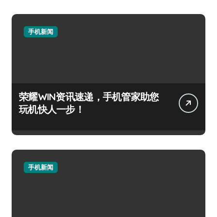
手机新闻
荣耀WIN资讯速递，手机管家助您
玩机快人一步！
手机新闻