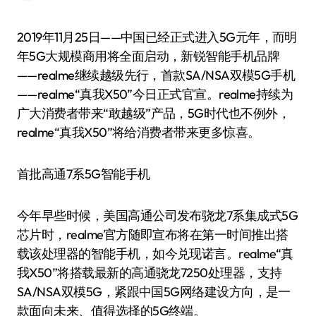
2019年11月25日——中国已经正式进入5G元年，而明
年5G大规模商用将全面启动，新锐智能手机品牌
——realme继续越级先行，首款SA/NSA双模5G手机
——realme“真我X50”今日正式官宣。realme持续为
广大消费者带来“敢越级”产品，5G时代也不例外，
realme“真我X50”将给消费者带来更多惊喜。
首批高通7系5G智能手机
今年早些时候，美国高通公司发布骁龙7系集成式5G
芯片时，realme官方随即宣布将在第一时间推出搭
载该处理器的智能手机，如今兑现诺言。realme“真
我X50”将搭载最新的高通骁龙7250处理器，支持
SA/NSA双模5G，紧跟中国5G网络建设方向，是一
款面向未来、值得选择的5G终端。