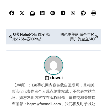
文
魅蓝Note6今日首发 骁
四色更美丽 适合年轻
龙625神器1099起
用户的金立S10
章
导
航
由
dawei
【声明】：138手机网内容转载自互联网，其相关
言论仅代表作者个人观点绝非权威，不代表本站立
场。如您发现内容存在版权问题，请提交相关链接
至邮箱：bqsm@foxmail.com，我们将及时予以处