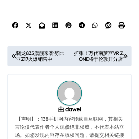
文
骁龙835旗舰来袭 努比
扩张！万代南梦宫VR Z
亚Z17火爆销售中
ONE将于伦敦开分店
章
导
航
由
dawei
【声明】：138手机网内容转载自互联网，其相关
言论仅代表作者个人观点绝非权威，不代表本站立
场。如您发现内容存在版权问题，请提交相关链接