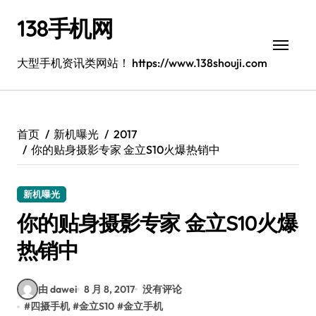
跳
138手机网
转
到
内
大型手机资讯类网站！ https://www.138shouji.com
容
首页
新机曝光
2017
你的贴身摄影专家 金立S10火爆热销中
新机曝光
你的贴身摄影专家 金立S10火爆
热销中
由 dawei
8 月 8, 2017
没有评论
#
四摄手机
#
金立S10
#
金立手机