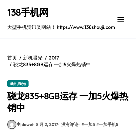
跳
138手机网
转
到
内
大型手机资讯类网站！ https://www.138shouji.com
容
首页
新机曝光
2017
骁龙835+8GB运存 一加5火爆热销中
新机曝光
骁龙835+8GB运存 一加5火爆热
销中
由 dawei
8 月 2, 2017
没有评论
#
一加5
#
一加手机5