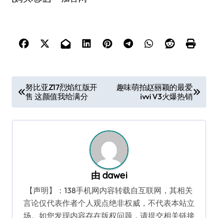
文
努比亚Z17烈焰红版开
趣味萌拍赵丽颖的最爱
售 这颜值我给满分
ivvi V3火爆热销
章
导
航
由
dawei
【声明】：138手机网内容转载自互联网，其相关
言论仅代表作者个人观点绝非权威，不代表本站立
场。如您发现内容存在版权问题，请提交相关链接