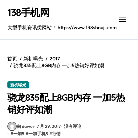
跳
138手机网
转
到
内
大型手机资讯类网站！ https://www.138shouji.com
容
首页
新机曝光
2017
骁龙835配上8GB内存 一加5热销好评如潮
新机曝光
骁龙835配上8GB内存 一加5热
销好评如潮
由 dawei
7 月 29, 2017
没有评论
#
一加5
#
一加手机5
#
行情