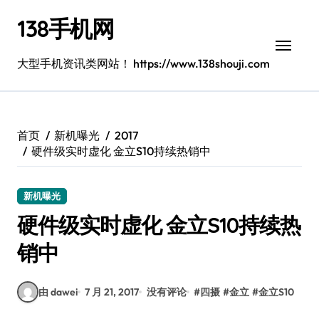
跳
138手机网
转
到
内
大型手机资讯类网站！ https://www.138shouji.com
容
首页
新机曝光
2017
硬件级实时虚化 金立S10持续热销中
新机曝光
硬件级实时虚化 金立S10持续热
销中
由 dawei
7 月 21, 2017
没有评论
#
四摄
#
金立
#
金立S10