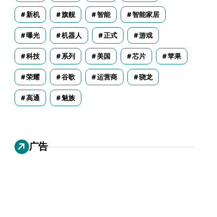
新机
旗舰
智能
智能家居
曝光
机器人
正式
游戏
科技
系列
美国
芯片
苹果
荣耀
谷歌
运营商
骁龙
高通
魅族
广告