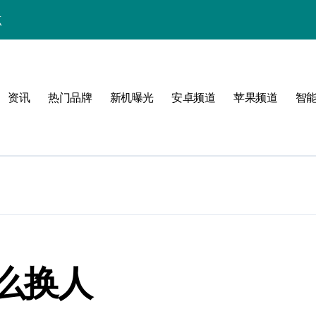
点
！
公开
资讯
热门品牌
新机曝光
安卓频道
苹果频道
智
玩转无限可能
峰
么换人
潮酷上线！