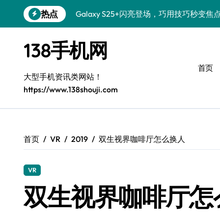
跳
热点
Galaxy S25+闪亮登场，巧用技巧秒变焦
转
到
Galaxy S24+登场，解锁手机美颜新体验
内
138手机网
容
Galaxy S26+颜值爆升！机皇美颜秘籍大
首页
Galaxy A56 5G登场，时尚旗舰新体验！
大型手机资讯类网站！
https://www.138shouji.com
三星S26售后指南：个性美化一键搞定
Galaxy S25美颜秘籍，个性定制炫酷玩法
Galaxy C55 5G焕新指南：定制潮流，
首页
VR
2019
双生视界咖啡厅怎么换人
Galaxy C55 5G登场，演绎三星美学新巅
VR
Galaxy Z Flip6：折叠新潮，魅力无限
双生视界咖啡厅怎
Galaxy S25 Ultra颜值巅峰，定制主题