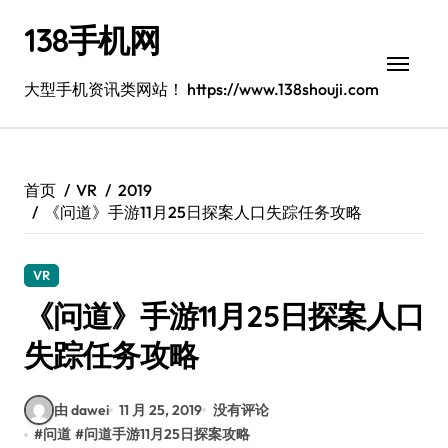
跳
138手机网
转
到
内
大型手机资讯类网站！ https://www.138shouji.com
容
首页
VR
2019
《问道》手游11月25日探案人口失踪任务攻略
VR
《问道》手游11月25日探案人口
失踪任务攻略
由 dawei
11 月 25, 2019
没有评论
#
问道
#
问道手游11月25日探案攻略