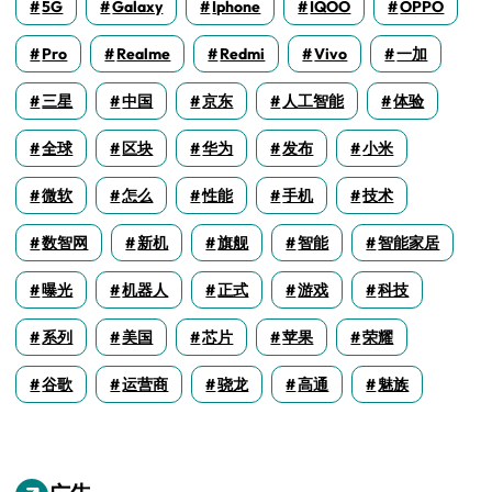
5G
Galaxy
Iphone
IQOO
OPPO
Pro
Realme
Redmi
Vivo
一加
三星
中国
京东
人工智能
体验
全球
区块
华为
发布
小米
微软
怎么
性能
手机
技术
数智网
新机
旗舰
智能
智能家居
曝光
机器人
正式
游戏
科技
系列
美国
芯片
苹果
荣耀
谷歌
运营商
骁龙
高通
魅族