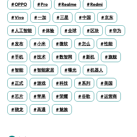
OPPO
Pro
Realme
Redmi
Vivo
一加
三星
中国
京东
人工智能
体验
全球
区块
华为
发布
小米
微软
怎么
性能
手机
技术
数智网
新机
旗舰
智能
智能家居
曝光
机器人
正式
游戏
科技
系列
美国
芯片
苹果
荣耀
谷歌
运营商
骁龙
高通
魅族