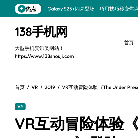
跳
热点
Galaxy S25+闪亮登场，巧用技巧秒变焦
转
到
Galaxy S24+登场，解锁手机美颜新体验
内
138手机网
容
Galaxy S26+颜值爆升！机皇美颜秘籍大
首页
Galaxy A56 5G登场，时尚旗舰新体验！
大型手机资讯类网站！
https://www.138shouji.com
三星S26售后指南：个性美化一键搞定
Galaxy S25美颜秘籍，个性定制炫酷玩法
Galaxy C55 5G焕新指南：定制潮流，
首页
VR
2019
VR互动冒险体验《The Under Prese
Galaxy C55 5G登场，演绎三星美学新巅
VR
Galaxy Z Flip6：折叠新潮，魅力无限
VR互动冒险体验《Th
Galaxy S25 Ultra颜值巅峰，定制主题