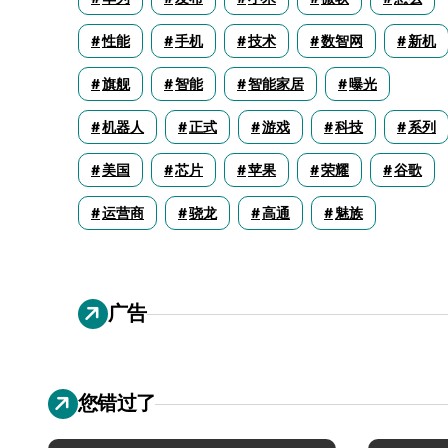
性能
手机
技术
数智网
新机
旗舰
智能
智能家居
曝光
机器人
正式
游戏
科技
系列
美国
芯片
苹果
荣耀
谷歌
运营商
骁龙
高通
魅族
广告
您错过了