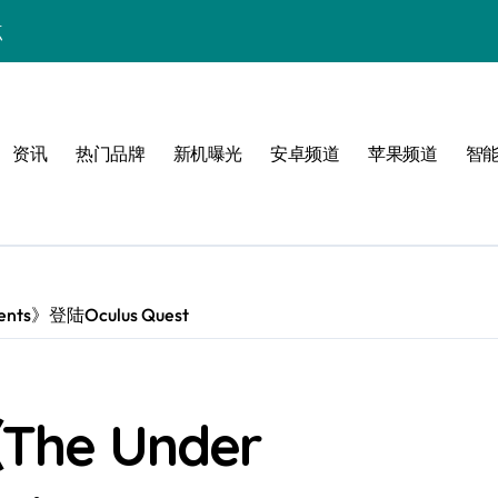
点
！
公开
资讯
热门品牌
新机曝光
安卓频道
苹果频道
智
玩转无限可能
nts》登陆Oculus Quest
峰
e Under
潮酷上线！