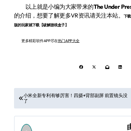
以上就是小编为大家带来的
The Under 
的介绍，想要了解更多VR资讯请关注本站。
下载
版的玩家就下载【破解游戏盒子】
更多精彩软件APP尽在
热门APP大全
文
小米全新专利有够厉害！四摄+背部副屏 前置镜头没
了
章
导
航