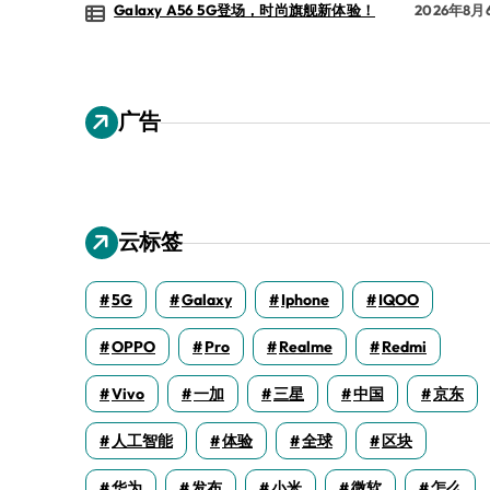
Galaxy A56 5G登场，时尚旗舰新体验！
2026年8月
广告
云标签
5G
Galaxy
Iphone
IQOO
OPPO
Pro
Realme
Redmi
Vivo
一加
三星
中国
京东
人工智能
体验
全球
区块
华为
发布
小米
微软
怎么