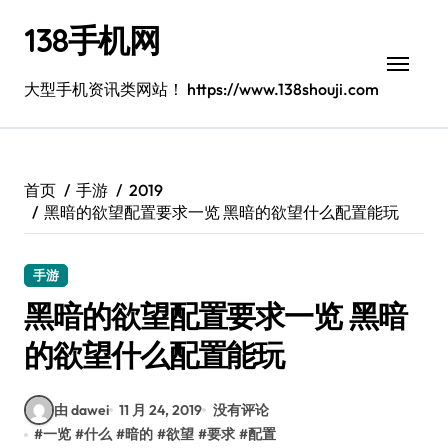
跳
138手机网
转
到
内
大型手机资讯类网站！ https://www.138shouji.com
容
首页
手游
2019
黑暗的欲望配置要求一览 黑暗的欲望什么配置能玩
手游
黑暗的欲望配置要求一览 黑暗
的欲望什么配置能玩
由 dawei
11 月 24, 2019
没有评论
#
一览
#
什么
#
暗的
#
欲望
#
要求
#
配置