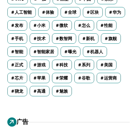
人工智能
体验
全球
区块
华为
发布
小米
微软
怎么
性能
手机
技术
数智网
新机
旗舰
智能
智能家居
曝光
机器人
正式
游戏
科技
系列
美国
芯片
苹果
荣耀
谷歌
运营商
骁龙
高通
魅族
广告