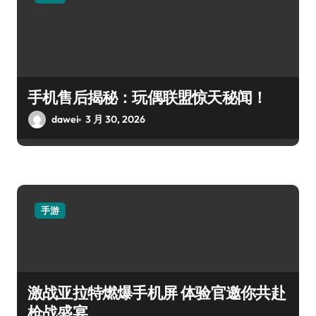
手机售后揭秘：玩偶联盟惊天秘闻！
dawei
3 月 30, 2026
手游
激战亚拉特燃爆手机屏 体验官邀你共赴
枪战盛宴