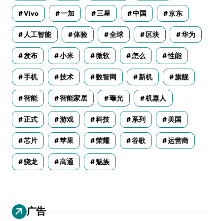
Vivo
一加
三星
中国
京东
人工智能
体验
全球
区块
华为
发布
小米
微软
怎么
性能
手机
技术
数智网
新机
旗舰
智能
智能家居
曝光
机器人
正式
游戏
科技
系列
美国
芯片
苹果
荣耀
谷歌
运营商
骁龙
高通
魅族
广告