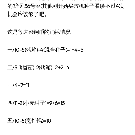
的(详见56号菜)其他刚开始买随机种子看脸不过4次
机会应该够了吧。
这是每道菜铜币的消耗情况
一/10-5(烤箱)-4(混合种子)=1+4=5
二/5-1(番茄)-2(烤箱)=2+2=4
三/4+7=11
四/11-2(小麦种子)=9+6=15
五/10-5(烹饪锅)=10