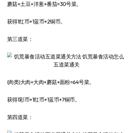
蘑菇+土豆+洋葱+番茄=30号菜。
获得1红币+1蓝币+2铜币。
第三道菜：
(肉类)大肉+大肉+蘑菇+面粉=64号菜。
获得1彩币+1红币+1蓝币+7铜币。
第四道菜：