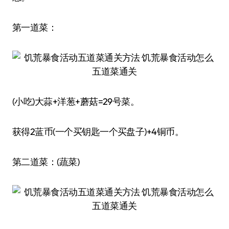
第一道菜：
(小吃)大蒜+洋葱+蘑菇=29号菜。
获得2蓝币(一个买钥匙一个买盘子)+4铜币。
第二道菜：(蔬菜)