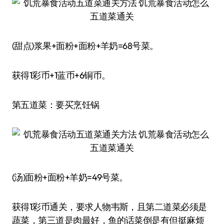
(甜点)浆果+面粉+面粉+羊奶=68号菜。
获得1彩币+1蓝币+6铜币。
第五道菜：要买烹饪锅
(汤)面粉+面粉+羊奶=49号菜。
获得1彩币通关，要求人物韦斯，且第二道菜必须是
蔬菜，第三道是肉最好，鱼的话菜倒是有但挺麻烦