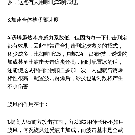
多，这点有人用哪吒C5测试过。
3.加速合体槽积蓄速度。
4.诱爆虽然本身威力系数低，但因为每一下打击判定
都有效果，因此非常适合打击判定次数多的招式，
积少成多，比如哪吒C5，真蛇C4，吕布t技，诱爆的
加成甚至比波击天击这类还高，同时配置冰的话，
还能使这两招的比例扣血多加一次，闪型就与诱爆
相性很高，配置波击诱爆后，影技也能对敌将产生
不少伤害。
旋风的作用在于：
1.提高人物前方攻击范围，所以蛇2用伸长还不如用
旋风，何况旋风还受波击加成，而波击基本是全武