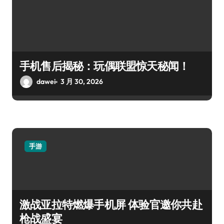
手机售后揭秘：玩偶联盟惊天秘闻！
dawei
3 月 30, 2026
手游
激战亚拉特燃爆手机屏 体验官邀你共赴
枪战盛宴