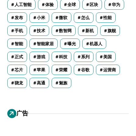
人工智能
体验
全球
区块
华为
发布
小米
微软
怎么
性能
手机
技术
数智网
新机
旗舰
智能
智能家居
曝光
机器人
正式
游戏
科技
系列
美国
芯片
苹果
荣耀
谷歌
运营商
骁龙
高通
魅族
广告