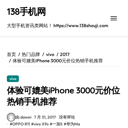
跳
138手机网
转
到
内
大型手机资讯类网站！ https://www.138shouji.com
容
首页
热门品牌
vivo
2017
体验可媲美iPhone 3000元价位热销手机推荐
vivo
体验可媲美iPhone 3000元价位
热销手机推荐
由 dawei
7 月 31, 2017
没有评论
#
OPPO R11
#
vivo X9s
#
一加5
#
华为Ma