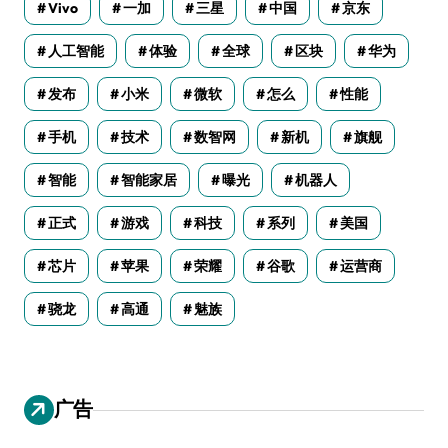
Vivo
一加
三星
中国
京东
人工智能
体验
全球
区块
华为
发布
小米
微软
怎么
性能
手机
技术
数智网
新机
旗舰
智能
智能家居
曝光
机器人
正式
游戏
科技
系列
美国
芯片
苹果
荣耀
谷歌
运营商
骁龙
高通
魅族
广告