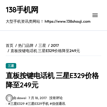
跳
138手机网
转
到
内
大型手机资讯类网站！ https://www.138shouji.com
容
首页
热门品牌
三星
2017
直板按键电话机 三星E329价格降至249元
三星
直板按键电话机 三星E329价格
降至249元
由 dawei
7 月 18, 2017
没有评论
#
三星E329
#
三星E329手机
#
佳信通讯