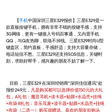
【
手机
中国
深圳三星E329报价】三星E329是一
款直板按键手机，拥有非常不错的按键手感，支持
3G网络，更有一键接入号码百事通，又内置手机
QQ，与Q友热聊，联络不掉线。三星E329时尚U型
键盘区，简约直板，手感舒适；支持大容量存储，
电话短信不愁。三星E329还支持SOS信息，关键时
刻，求助好帮手，感兴趣的朋友不妨了解一下。
目前，三星E329 在深圳经销商“深圳佳信通讯”处
报价249元，
凡是购买都可以选择价值150元的大礼
包，A礼包：魔音耳机+读卡器+贴膜+水晶壳+挂绳
+布袋 B礼包：音乐耳麦+读卡器+贴膜+水晶壳+挂绳
+布袋（二选一）购买就赠送。喜欢的朋友欲购从