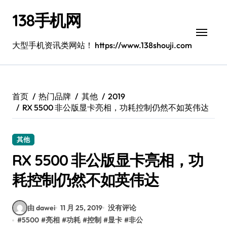
跳
138手机网
转
到
内
大型手机资讯类网站！ https://www.138shouji.com
容
首页
热门品牌
其他
2019
RX 5500 非公版显卡亮相，功耗控制仍然不如英伟达
其他
RX 5500 非公版显卡亮相，功
耗控制仍然不如英伟达
由 dawei
11 月 25, 2019
没有评论
#
5500
#
亮相
#
功耗
#
控制
#
显卡
#
非公