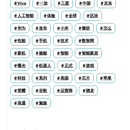
Vivo
一加
三星
中国
京东
人工智能
体验
全球
区块
华为
发布
小米
微软
怎么
性能
手机
技术
数智网
新机
旗舰
智能
智能家居
曝光
机器人
正式
游戏
科技
系列
美国
芯片
苹果
荣耀
谷歌
运营商
骁龙
高通
魅族