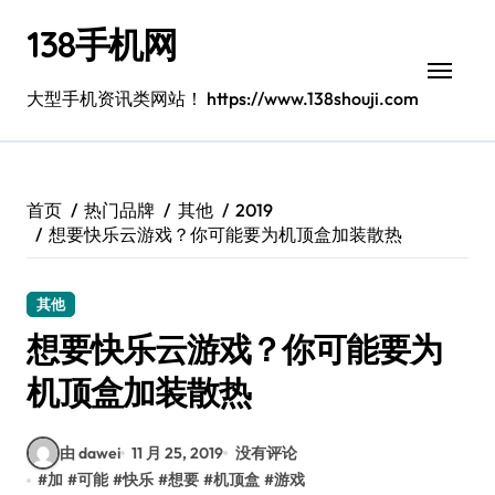
跳
138手机网
转
到
内
大型手机资讯类网站！ https://www.138shouji.com
容
首页
热门品牌
其他
2019
想要快乐云游戏？你可能要为机顶盒加装散热
其他
想要快乐云游戏？你可能要为
机顶盒加装散热
由 dawei
11 月 25, 2019
没有评论
#
加
#
可能
#
快乐
#
想要
#
机顶盒
#
游戏