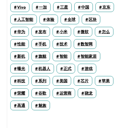
Vivo
一加
三星
中国
京东
人工智能
体验
全球
区块
华为
发布
小米
微软
怎么
性能
手机
技术
数智网
新机
旗舰
智能
智能家居
曝光
机器人
正式
游戏
科技
系列
美国
芯片
苹果
荣耀
谷歌
运营商
骁龙
高通
魅族