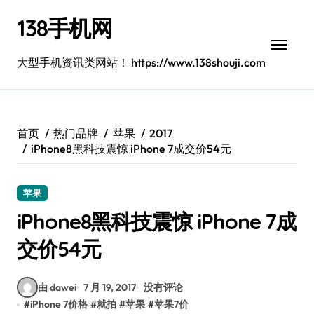
跳
138手机网
转
到
内
大型手机资讯类网站！ https://www.138shouji.com
容
首页
热门品牌
苹果
2017
iPhone8黑科技震惊 iPhone 7成交价54元
苹果
iPhone8黑科技震惊 iPhone 7成
交价54元
由 dawei
7 月 19, 2017
没有评论
#
iPhone 7价格
#
就拍
#
苹果
#
苹果7价