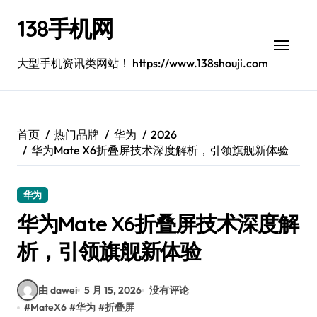
跳
138手机网
转
到
内
大型手机资讯类网站！ https://www.138shouji.com
容
首页
热门品牌
华为
2026
华为Mate X6折叠屏技术深度解析，引领旗舰新体验
华为
华为Mate X6折叠屏技术深度解
析，引领旗舰新体验
由 dawei
5 月 15, 2026
没有评论
#
MateX6
#
华为
#
折叠屏