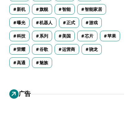
新机
旗舰
智能
智能家居
曝光
机器人
正式
游戏
科技
系列
美国
芯片
苹果
荣耀
谷歌
运营商
骁龙
高通
魅族
广告