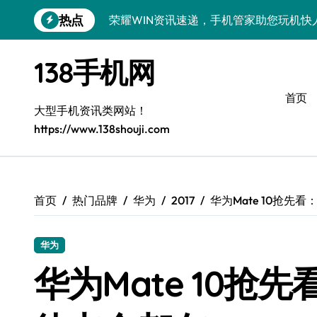
跳
热点
荣耀WIN资讯速递，手机管家助您玩机快
转
到
荣耀500 Pro MOLLY来袭！售后揭秘
内
138手机网
容
OPPO Find X9 Pro售后揭秘：亮点解
首页
vivo S50 Pro mini来袭！小屏旗舰亮
大型手机资讯类网站！
https://www.138shouji.com
REDMI K90售后揭秘：亮点配置全解析
OPPO Find X9售后揭秘：亮点特色玩
荣耀ROBOT PHONE售后保障，智享生
首页
热门品牌
华为
2017
华为Mate 10抢
华为nova 15 Ultra新功能解锁，售后
华为
三星Galaxy Z Fold7售后力荐：创新
华为Mate 10抢
真我GT8 Pro售后力荐：特色功能全解