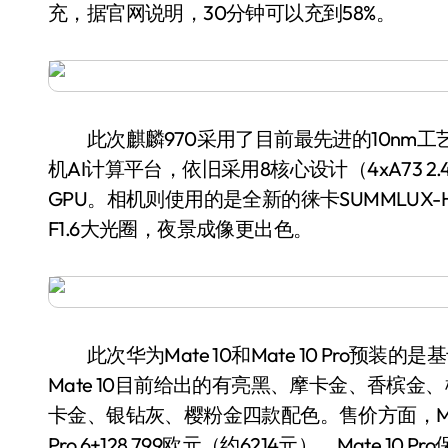
充，据官网说明，30分钟可以充到58%。
此次麒麟970采用了目前最先进的10nm工
机AI计算平台，依旧采用8核心设计（4xA73 2.4GHz+
GPU。相机则使用的是全新的徕卡SUMMLUX-
F1.6大光圈，夜景成像更出色。
此次华为Mate 10和Mate 10 Pro预装的
Mate 10目前给出的有亮黑、摩卡金、香槟金、樱
卡金、银钻灰、樱粉金四款配色。售价方面，Mate 10
Pro 6+128 799欧元（约6214元）、Mate 10