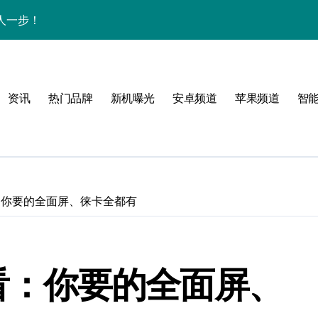
人一步！
新讯与超炫玩机技巧
析+超实用技巧大放送
资讯
热门品牌
新机曝光
安卓频道
苹果频道
智
点，售后带你抢先看
，速来围观！
法，一次全掌握！
活资讯一手掌控！
先看：你要的全面屏、徕卡全都有
邀您共享最新优惠！
科技，重塑手机新体验！
先看：你要的全面屏、
析，畅享新机体验！