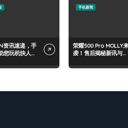
闻
手机新闻
IN资讯速递，手
荣耀500 Pro MOLLY
助您玩机快人一
袭！售后揭秘新讯与超
炫玩机技巧