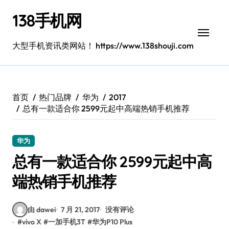
跳
138手机网
转
到
内
大型手机资讯类网站！ https://www.138shouji.com
容
首页
热门品牌
华为
2017
总有一款适合你 2599元起中高端热销手机推荐
华为
总有一款适合你 2599元起中高
端热销手机推荐
由 dawei
7 月 21, 2017
没有评论
#
vivo X
#
一加手机3T
#
华为P10 Plus