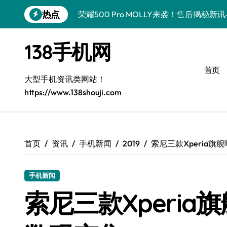
跳
热点
荣耀500 Pro MOLLY来袭！售后揭秘
转
到
OPPO Find X9 Pro售后揭秘：亮点解
内
138手机网
容
vivo S50 Pro mini来袭！小屏旗舰亮
首页
REDMI K90售后揭秘：亮点配置全解析
大型手机资讯类网站！
https://www.138shouji.com
OPPO Find X9售后揭秘：亮点特色玩
荣耀ROBOT PHONE售后保障，智享生
华为nova 15 Ultra新功能解锁，售后
首页
资讯
手机新闻
2019
索尼三款Xperia旗
三星Galaxy Z Fold7售后力荐：创新
手机新闻
真我GT8 Pro售后力荐：特色功能全解
索尼三款Xperia