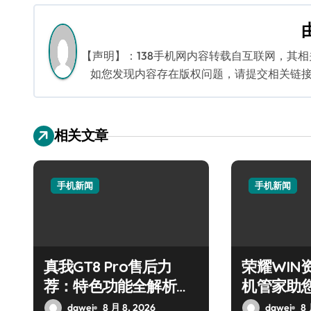
导
航
【声明】：138手机网内容转载自互联网，其
如您发现内容存在版权问题，请提交相关链接至邮箱
相关文章
手机新闻
手机新闻
真我GT8 Pro售后力
荣耀WIN
荐：特色功能全解析，
机管家助
畅享新机体验！
步！
dawei
8 月 8, 2026
dawei
8 