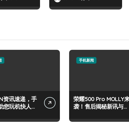
闻
手机新闻
IN资讯速递，手
荣耀500 Pro MOLLY
助您玩机快人一
袭！售后揭秘新讯与超
炫玩机技巧