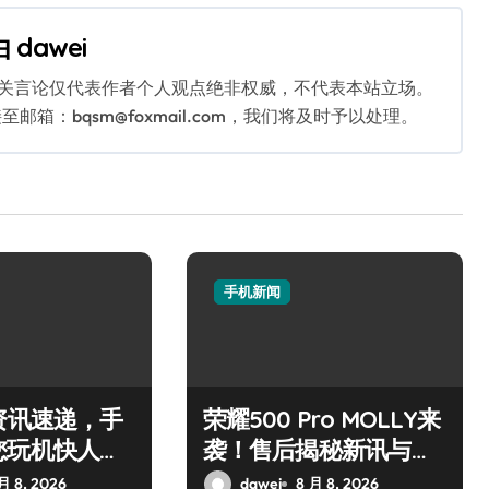
由
dawei
相关言论仅代表作者个人观点绝非权威，不代表本站立场。
：bqsm@foxmail.com，我们将及时予以处理。
手机新闻
资讯速递，手
荣耀500 Pro MOLLY来
您玩机快人一
袭！售后揭秘新讯与超
炫玩机技巧
月 8, 2026
dawei
8 月 8, 2026