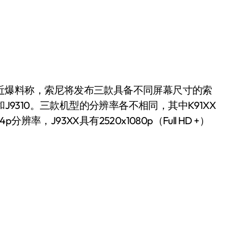
o最近爆料称，索尼将发布三款具备不同屏幕尺寸的索
10和J9310。三款机型的分辨率各不相同，其中K91XX
p分辨率，J93XX具有2520x1080p（Full HD +）