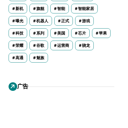
新机
旗舰
智能
智能家居
曝光
机器人
正式
游戏
科技
系列
美国
芯片
苹果
荣耀
谷歌
运营商
骁龙
高通
魅族
广告