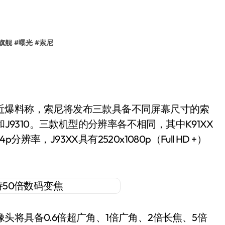
旗舰
#
曝光
#
索尼
o最近爆料称，索尼将发布三款具备不同屏幕尺寸的索
10和J9310。三款机型的分辨率各不相同，其中K91XX
p分辨率，J93XX具有2520x1080p（Full HD +）
摄像头将具备0.6倍超广角、1倍广角、2倍长焦、5倍