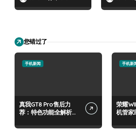
您错过了
手机新闻
手机新
真我GT8 Pro售后力
荣耀W
荐：特色功能全解析，
机管家
畅享新机体验！
步！