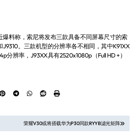
o最近爆料称，索尼将发布三款具备不同屏幕尺寸的索
10和J9310。三款机型的分辨率各不相同，其中K91XX
p分辨率，J93XX具有2520x1080p（Full HD +）
荣耀V30或将搭载华为P30同款RYYB滤光矩阵