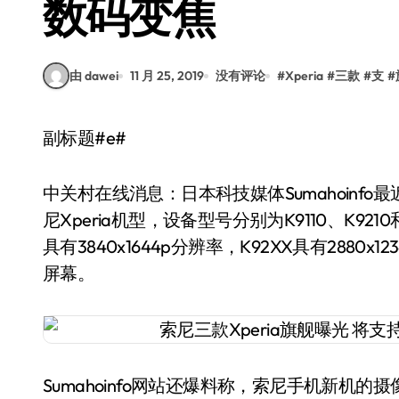
数码变焦
由 dawei
11 月 25, 2019
没有评论
#
Xperia
#
三款
#
支
#
副标题#e#
中关村在线消息：日本科技媒体Sumahoinf
尼Xperia机型，设备型号分别为K9110、K92
具有3840x1644p分辨率，K92XX具有2880x1234
屏幕。
Sumahoinfo网站还爆料称，索尼手机新机的