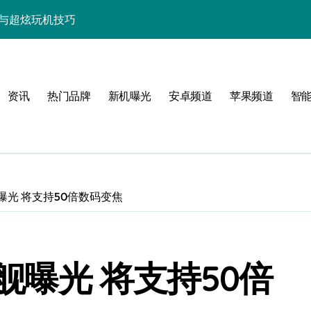
新讯与超炫玩机技巧
析+超实用技巧大放送
点，售后带你抢先看
资讯
热门品牌
新机曝光
安卓频道
苹果频道
智
，速来围观！
法，一次全掌握！
活资讯一手掌控！
邀您共享最新优惠！
舰曝光 将支持50倍数码变焦
科技，重塑手机新体验！
析，畅享新机体验！
旗舰曝光 将支持50倍