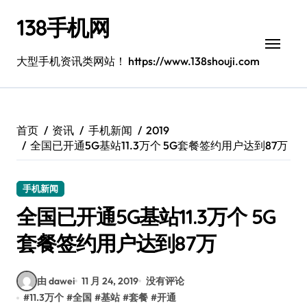
跳
138手机网
转
到
内
大型手机资讯类网站！ https://www.138shouji.com
容
首页
资讯
手机新闻
2019
全国已开通5G基站11.3万个 5G套餐签约用户达到87万
手机新闻
全国已开通5G基站11.3万个 5G
套餐签约用户达到87万
由 dawei
11 月 24, 2019
没有评论
#
11.3万个
#
全国
#
基站
#
套餐
#
开通