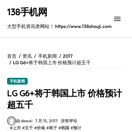
跳
138手机网
转
到
内
大型手机资讯类网站！ https://www.138shouji.com
容
首页
资讯
手机新闻
2017
LG G6+将于韩国上市 价格预计超五千
手机新闻
LG G6+将于韩国上市 价格预计
超五千
由 dawei
7 月 15, 2017
没有评论
#
上市
#
五千
#
价格
#
将于
#
韩国
#
预计