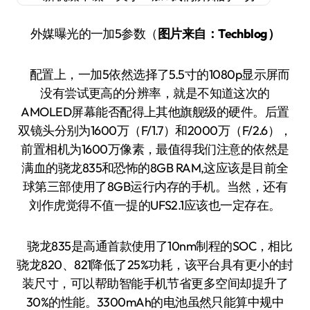
外媒曝光的一加5参数（
图片来自：Techblog）
配置上，一加5依然选择了5.5寸的1080p显示屏而
没有尝试更高的分辨率，就是不知道这次的
AMOLED屏幕能否配得上其他旗舰级的硬件。后置
双镜头分别为1600万（F/1.7）和2000万（F/2.6），
前置相机为1600万像素，最值得我们注意的依然是
满血的骁龙835和恐怖的8GB RAM,这应该是目前全
球第三部使用了8GB运行内存的手机。当然，还有
刘作虎觉得不值一提的UFS2.1应该也一定存在。
骁龙835是高通首款使用了10nm制程的SOC，相比
骁龙820、821降低了25%功耗，该平台具有更小的封
装尺寸，可以帮助智能手机节省更多空间却提升了
30%的性能。3300mAh的电池虽然只能算中规中