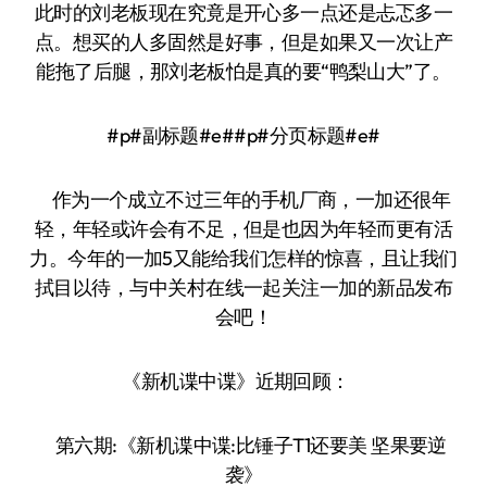
此时的刘老板现在究竟是开心多一点还是忐忑多一
点。想买的人多固然是好事，但是如果又一次让产
能拖了后腿，那刘老板怕是真的要“鸭梨山大”了。
#p#副标题#e##p#分页标题#e#
作为一个成立不过三年的手机厂商，一加还很年
轻，年轻或许会有不足，但是也因为年轻而更有活
力。今年的一加5又能给我们怎样的惊喜，且让我们
拭目以待，与中关村在线一起关注一加的新品发布
会吧！
《新机谍中谍》近期回顾：
第六期:《新机谍中谍:比锤子T1还要美 坚果要逆
袭》