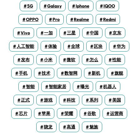
5G
Galaxy
Iphone
IQOO
OPPO
Pro
Realme
Redmi
Vivo
一加
三星
中国
京东
人工智能
体验
全球
区块
华为
发布
小米
微软
怎么
性能
手机
技术
数智网
新机
旗舰
智能
智能家居
曝光
机器人
正式
游戏
科技
系列
美国
芯片
苹果
荣耀
谷歌
运营商
骁龙
高通
魅族