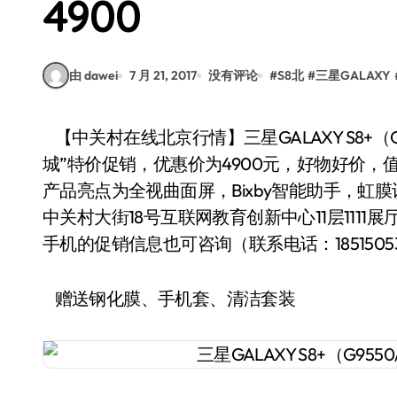
4900
由 dawei
7 月 21, 2017
没有评论
#
S8北
#
三星GALAXY
【中关村在线北京行情】三星GALAXY S8+（G9550/全网通）手机，近日在商家“金鼎手机批发
城”特价促销，优惠价为4900元，好物好价，值得您
产品亮点为全视曲面屏，Bixby智能助手，
中关村大街18号互联网教育创新中心11层1111展厅
手机的促销信息也可咨询（联系电话：18515053905 1
赠送钢化膜、手机套、清洁套装