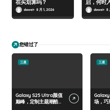
在买划算吗？
启，何时
dawei
8 月 1, 2026
dawei
8 
您错过了
三星
三星
Galaxy S25 Ultra颜值
Galax
巅峰，定制主题潮酷上
场，巧
线！