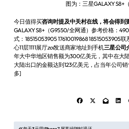
图为：三星GALAXY S8
今日值得买
咨询时提及中关村在线，将会得到更
GALAXY S8+（G9550/全网通）参考价格
式：18515053905 17610019868 185
心11层1111展厅
zol
发送商家地址到手机
三星公司
年大中华地区销售额为300亿美元，其中在大陆
大陆出口的金额达到123亿美元，占当年公司销
多]
文
每天3元用iPhone7 屏幕碎随时退还