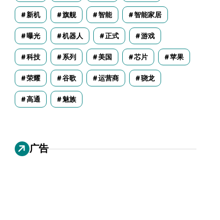
新机
旗舰
智能
智能家居
曝光
机器人
正式
游戏
科技
系列
美国
芯片
苹果
荣耀
谷歌
运营商
骁龙
高通
魅族
广告