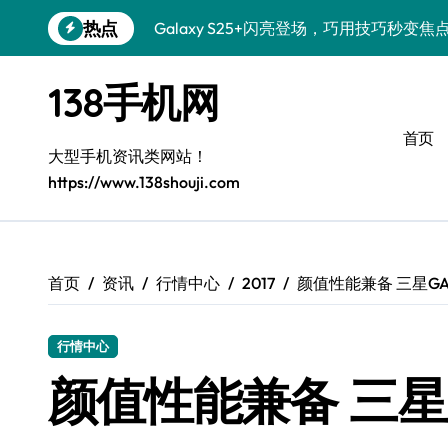
跳
热点
Galaxy S25+闪亮登场，巧用技巧秒变焦
转
到
Galaxy S24+登场，解锁手机美颜新体验
内
138手机网
容
Galaxy S26+颜值爆升！机皇美颜秘籍大
首页
Galaxy A56 5G登场，时尚旗舰新体验！
大型手机资讯类网站！
https://www.138shouji.com
三星S26售后指南：个性美化一键搞定
Galaxy S25美颜秘籍，个性定制炫酷玩法
Galaxy C55 5G焕新指南：定制潮流，
首页
资讯
行情中心
2017
颜值性能兼备 三星GAL
Galaxy C55 5G登场，演绎三星美学新巅
行情中心
Galaxy Z Flip6：折叠新潮，魅力无限
颜值性能兼备 三星G
Galaxy S25 Ultra颜值巅峰，定制主题