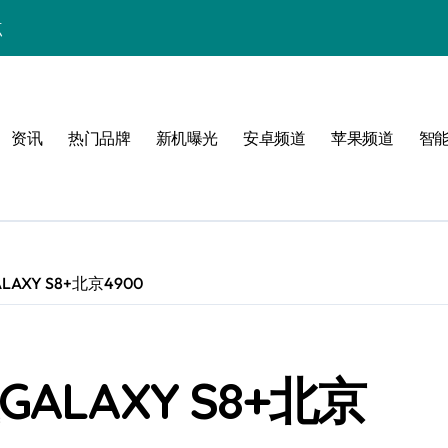
点
！
公开
资讯
热门品牌
新机曝光
安卓频道
苹果频道
智
玩转无限可能
AXY S8+北京4900
峰
ALAXY S8+北京
潮酷上线！