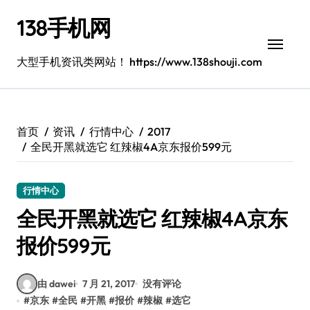
跳
138手机网
转
到
内
大型手机资讯类网站！ https://www.138shouji.com
容
首页
资讯
行情中心
2017
全民开黑就选它 红辣椒4A京东报价599元
行情中心
全民开黑就选它 红辣椒4A京东
报价599元
由 dawei
7 月 21, 2017
没有评论
#
京东
#
全民
#
开黑
#
报价
#
辣椒
#
选它