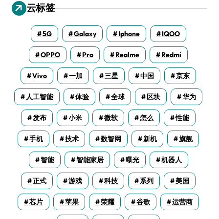
云标签
5G
Galaxy
Iphone
IQOO
OPPO
Pro
Realme
Redmi
Vivo
一加
三星
中国
京东
人工智能
体验
全球
区块
华为
发布
小米
微软
怎么
性能
手机
技术
数智网
新机
旗舰
智能
智能家居
曝光
机器人
正式
游戏
科技
系列
美国
芯片
苹果
荣耀
谷歌
运营商