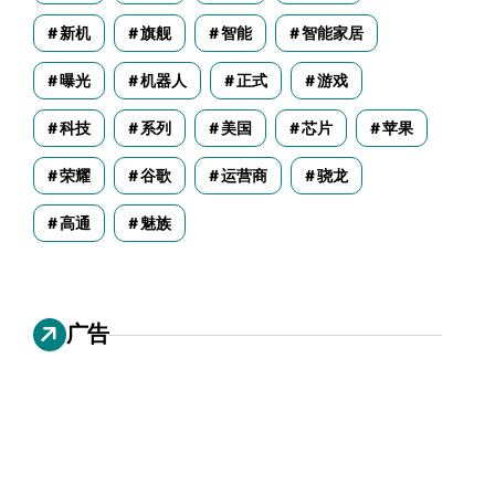
新机
旗舰
智能
智能家居
曝光
机器人
正式
游戏
科技
系列
美国
芯片
苹果
荣耀
谷歌
运营商
骁龙
高通
魅族
广告