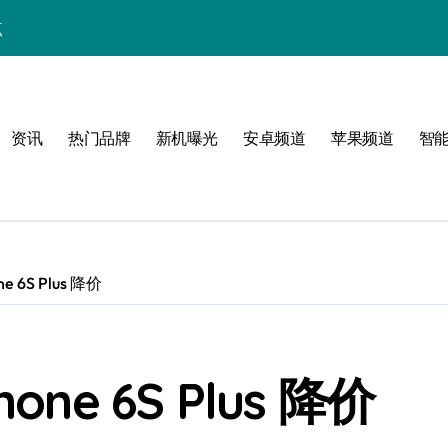
点
！
公开
资讯
热门品牌
新机曝光
安卓频道
苹果频道
智
玩转无限可能
 6S Plus 降价
峰
ne 6S Plus 降价
潮酷上线！