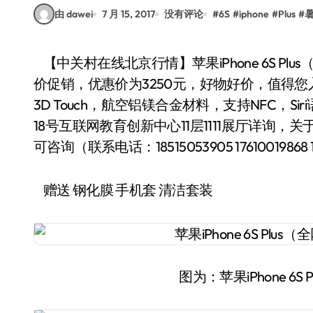
由 dawei
7 月 15, 2017
没有评论
#
6S
#
iphone
#
Plus
#
【中关村在线北京行情】苹果iPhone 6S Plus（全网通）手机，近日在商家“金鼎手机批发城”特
价促销，优惠价为3250元，好物好价，值得您入手！
3D Touch，航空铝镁合金材料，支持NFC，
18号互联网教育创新中心11层1111展厅详询，关于苹
可咨询（联系电话：18515053905 17610019868
赠送 钢化膜 手机套 清洁套装
图为：苹果iPhone 6