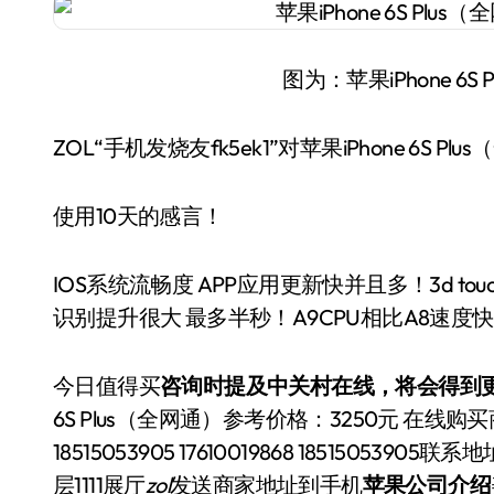
图为：苹果iPhone 6
ZOL“手机发烧友fk5ek1”对苹果iPhone 6S P
使用10天的感言！
IOS系统流畅度 APP应用更新快并且多！3d tou
识别提升很大 最多半秒！A9CPU相比A8速
今日值得买
咨询时提及中关村在线，将会得到更
6S Plus（全网通）参考价格：3250元 在
18515053905 17610019868 185150
层1111展厅
zol
发送商家地址到手机
苹果公司介绍