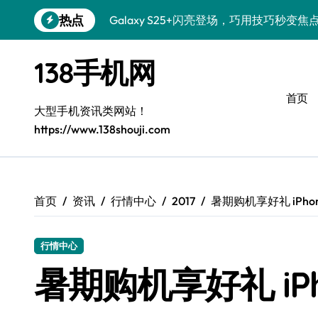
跳
热点
Galaxy S25+闪亮登场，巧用技巧秒变焦
转
到
Galaxy S24+登场，解锁手机美颜新体验
内
138手机网
容
Galaxy S26+颜值爆升！机皇美颜秘籍大
首页
Galaxy A56 5G登场，时尚旗舰新体验！
大型手机资讯类网站！
https://www.138shouji.com
三星S26售后指南：个性美化一键搞定
Galaxy S25美颜秘籍，个性定制炫酷玩法
Galaxy C55 5G焕新指南：定制潮流，
首页
资讯
行情中心
2017
暑期购机享好礼 iPhone
Galaxy C55 5G登场，演绎三星美学新巅
行情中心
Galaxy Z Flip6：折叠新潮，魅力无限
暑期购机享好礼 iPho
Galaxy S25 Ultra颜值巅峰，定制主题