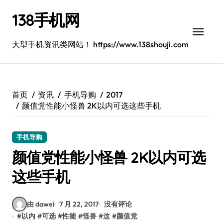
跳
138手机网
转
到
内
大型手机资讯类网站！ https://www.138shouji.com
容
首页
资讯
手机导购
2017
颜值党性能小怪兽 2K以内可选这些手机
手机导购
颜值党性能小怪兽 2K以内可选
这些手机
由 dawei
7 月 22, 2017
没有评论
#
以内
#
可选
#
性能
#
怪兽
#
这
#
颜值党