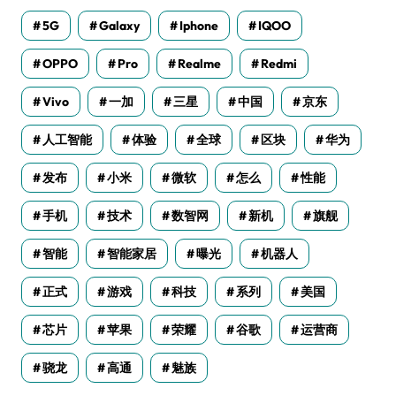
5G
Galaxy
Iphone
IQOO
OPPO
Pro
Realme
Redmi
Vivo
一加
三星
中国
京东
人工智能
体验
全球
区块
华为
发布
小米
微软
怎么
性能
手机
技术
数智网
新机
旗舰
智能
智能家居
曝光
机器人
正式
游戏
科技
系列
美国
芯片
苹果
荣耀
谷歌
运营商
骁龙
高通
魅族