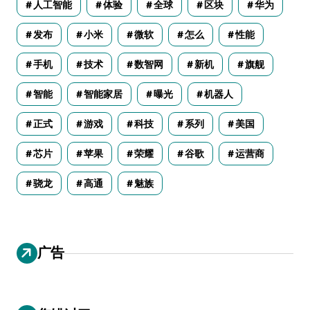
人工智能
体验
全球
区块
华为
发布
小米
微软
怎么
性能
手机
技术
数智网
新机
旗舰
智能
智能家居
曝光
机器人
正式
游戏
科技
系列
美国
芯片
苹果
荣耀
谷歌
运营商
骁龙
高通
魅族
广告