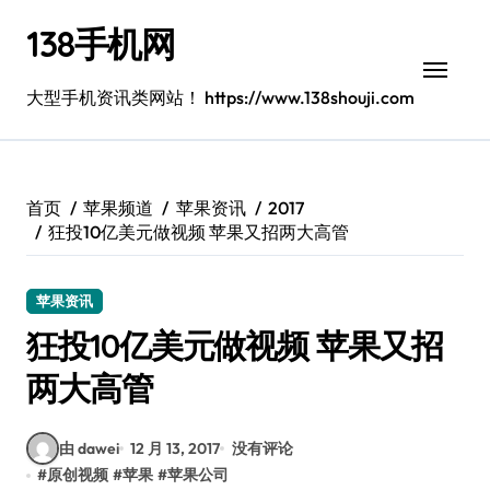
跳
138手机网
转
到
内
大型手机资讯类网站！ https://www.138shouji.com
容
首页
苹果频道
苹果资讯
2017
狂投10亿美元做视频 苹果又招两大高管
苹果资讯
狂投10亿美元做视频 苹果又招
两大高管
由 dawei
12 月 13, 2017
没有评论
#
原创视频
#
苹果
#
苹果公司